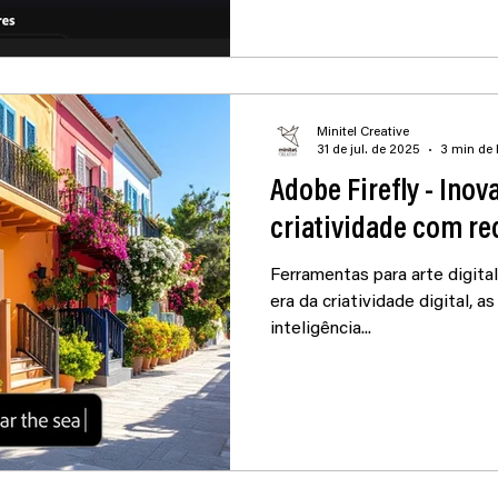
geração personalizada de con
em tempo real, ferramentas 
integração total com o ecos
Cloud para fluxos criativos m
Minitel Creative
31 de jul. de 2025
3 min de 
Adobe Firefly - Inov
criatividade com re
Ferramentas para arte digita
era da criatividade digital,
inteligência...