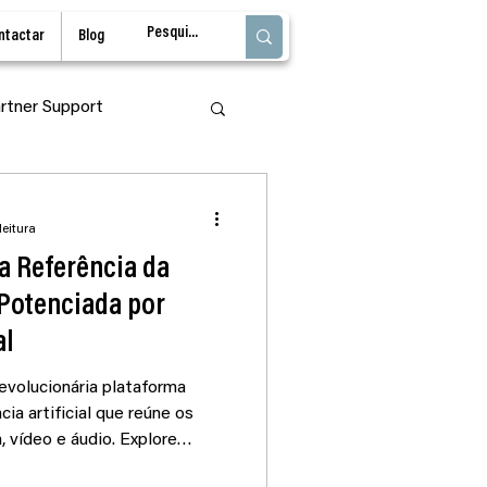
ntactar
Blog
rtner Support
l
Adobe Firefly
leitura
va Referência da
 Potenciada por
al
revolucionária plataforma
cia artificial que reúne os
 vídeo e áudio. Explore
ição por comando de texto,