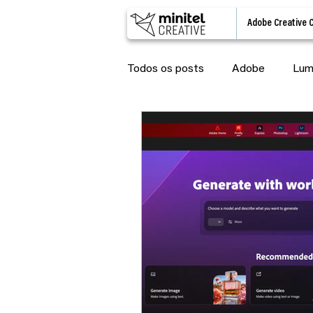
Adobe Creative 
Todos os posts
Adobe
Lum
Lumion updates
IA
Ad
Lumion View
Lumion Cloud