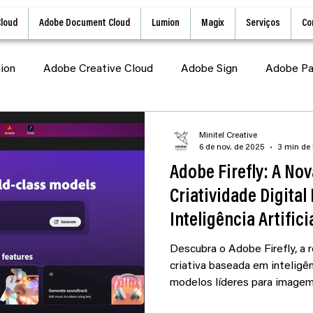
Cloud
Adobe Document Cloud
Lumion
Magix
Serviços
Co
ion
Adobe Creative Cloud
Adobe Sign
Adobe Pa
obe Document Cloud
Adobe Express
Lumion Tutoria
Minitel Creative
6 de nov. de 2025
3 min de 
Adobe Firefly: A No
Tutorial
Adobe Stock
Criatividade Digital
Inteligência Artifici
Descubra o Adobe Firefly, a 
criativa baseada em inteligên
modelos líderes para imagem,
recursos avançados como ed