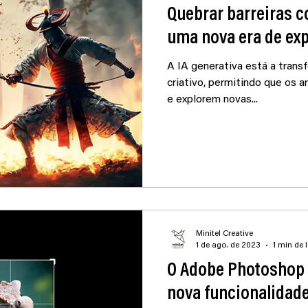
Quebrar barreiras c
uma nova era de exp
A IA generativa está a trans
criativo, permitindo que os a
e explorem novas...
Minitel Creative
1 de ago. de 2023
1 min de l
O Adobe Photoshop 
nova funcionalidad