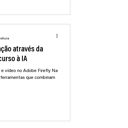
teúdos visuais, colaboração
de som profissionais e
sistema Adobe Creative
ais eficientes.
leitura
ação através da
curso à IA
l e vídeo no Adobe Firefly Na
 as ferramentas que combinam