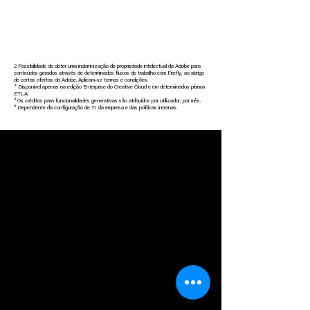
2 Possibilidade de obter uma indemnização de propriedade intelectual da Adobe para
conteúdos gerados através de determinados fluxos de trabalho com Firefly, ao abrigo
de certas ofertas da Adobe. Aplicam-se termos e condições.
³ Disponível apenas na edição Enterprise do Creative Cloud e em determinados planos
ETLA.
⁴ Os créditos para funcionalidades generativas são atribuídos por utilizador, por mês.
⁵ Dependente da configuração de TI da empresa e das políticas internas.