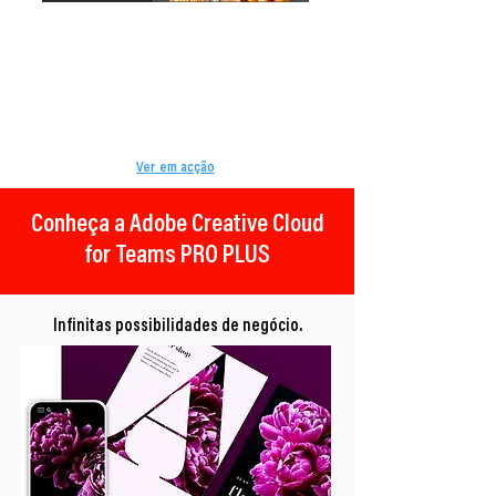
Licenciamento concebido para as
empresas.
Adobe Stock vem com cópias ilimitadas ou
exibições do seu trabalho. Aceda aos activos
com um único clique, e continue a utilizá-los
- mesmo quando os membros da equipa
entram e saem.
Ver em acção
Conheça a Adobe Creative Cloud
for Teams PRO PLUS
Infinitas possibilidades de negócio.