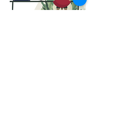
Uso Simultâneo: A Regra Principal
Só pode usar aplicativos Adobe
num dispositivo de
cada vez
, mesmo que tenha activado em dois
computadores.
Esta limitação aplica-se mesmo a aplicativos
diferentes - se tiver o Photoshop aberto num
computador e tentar abrir o After Effects noutro, o
segundo não funcionará.
Como Funciona na Prática
Computador A: Photoshop aberto ✅
Computador B: Tentar abrir Illustrator ❌ (não
funciona)
Solução: Fechar o Photoshop no Computador A
primeiro
Activar num Terceiro Dispositivo
Para usar num terceiro computador, deve primeiro
desactivar um dos dois dispositivos já registados. O
sistema mostrará os dois computadores activos e
permitirá escolher qual desactivar.
Requisitos de Internet
Activação inicial: Requer ligação à Internet
Uso offline: Permitido por períodos limitados (30-99
dias dependendo do tipo de assinatura)
Verificação periódica: Necessária pelo menos uma