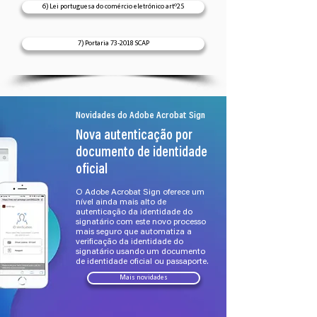
6) Lei portuguesa do comércio eletrónico artº25
7) Portaria 73-2018 SCAP
Novidades do Adobe Acrobat Sign
Nova autenticação por
documento de identidade
oficial
O Adobe Acrobat Sign oferece um
nível ainda mais alto de
autenticação da identidade do
signatário com este novo processo
mais seguro que automatiza a
verificação da identidade do
signatário usando um documento
de identidade oficial ou passaporte.
Mais novidades