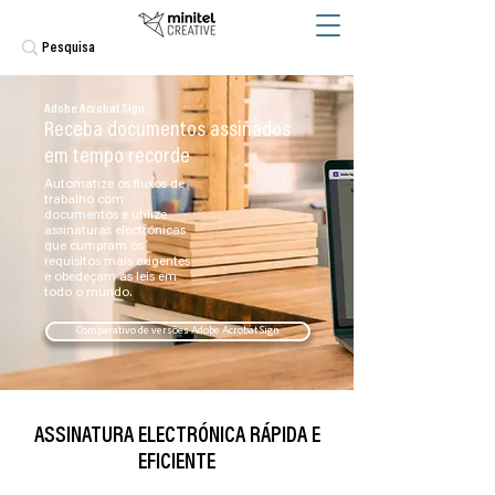
Adobe Acrobat Sign
Receba documentos assinados
em tempo recorde
Automatize os fluxos de
trabalho com
documentos e utilize
assinaturas electrónicas
que cumpram os
requisitos mais exigentes
e obedeçam às leis em
todo o mundo.
Comparativo de versões Adobe Acrobat Sign
ASSINATURA ELECTRÓNICA RÁPIDA E
EFICIENTE