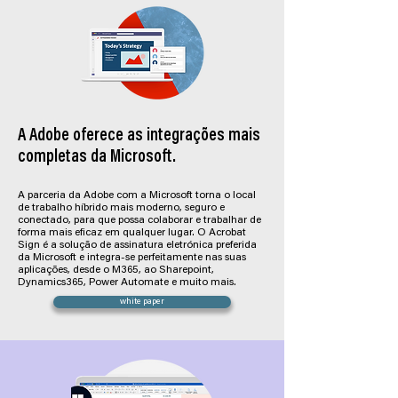
Aceder a documentos Acrobat PDF e
assinar documentos a partir de qualquer
lugar, em telemóvel ou em ambiente de
trabalho.
Os seus destinatários podem assinar num
instante - não são necessários
downloads ou assinaturas.
A Adobe oferece as integrações mais
Digitalize e carregue facilmente PDFs
completas da Microsoft.
utilizando a aplicação móvel gratuita
Adobe Scan no seu dispositivo.
A parceria da Adobe com a Microsoft torna o local
de trabalho híbrido mais moderno, seguro e
conectado, para que possa colaborar e trabalhar de
forma mais eficaz em qualquer lugar. O Acrobat
Sign é a solução de assinatura eletrónica preferida
da Microsoft e integra-se perfeitamente nas suas
aplicações, desde o M365, ao Sharepoint,
Dynamics365, Power Automate e muito mais.
white paper