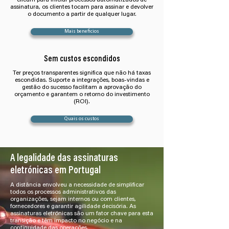
clicam para iniciar processos automatizados de
assinatura, os clientes tocam para assinar e devolver
o documento a partir de qualquer lugar.
Mais beneficios
Sem custos escondidos
Ter preços transparentes significa que não há taxas
escondidas. Suporte a integrações, boas-vindas e
gestão do sucesso facilitam a aprovação do
orçamento e garantem o retorno do investimento
(ROI).
Quais os custos
A legalidade das assinaturas
eletrónicas em Portugal
A distância envolveu a necessidade de simplificar
todos os processos administrativos das
organizações, sejam internos ou com clientes,
fornecedores e garantir agilidade decisória. As
assinaturas eletrónicas são um fator chave para esta
transição e têm impacto no negócio e na
continuidade das operações.