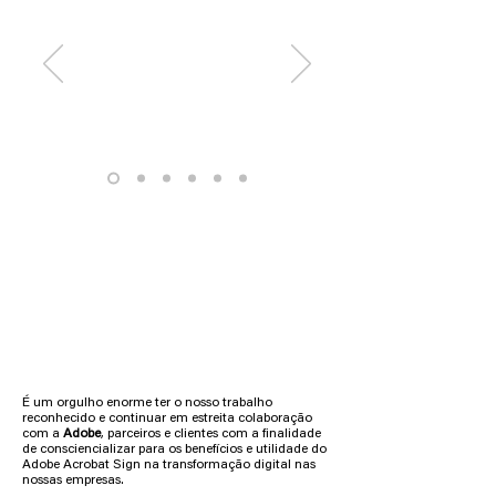
Assine documentos e recolha
assinaturas de forma mais rápida.
Aceda a documentos PDF no
Acrobat e assine a partir de qualquer
lugar, seja em dispositivos móveis
ou no computador.
Os destinatários podem assinar de
imediato — sem necessidade de
É um orgulho enorme ter o nosso trabalho
downloads ou registos.
reconhecido e continuar em estreita colaboração
Digitalize e carregue facilmente
com a
Adobe
, parceiros e clientes com a finalidade
de consciencializar para os benefícios e utilidade do
PDFs com a aplicação móvel
Adobe Acrobat Sign na transformação digital nas
gratuita Adobe Scan.
nossas empresas.