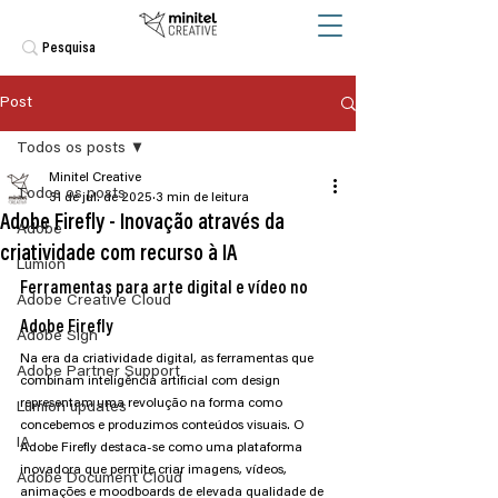
Post
Todos os posts
Minitel Creative
Todos os posts
31 de jul. de 2025
3 min de leitura
Adobe Firefly - Inovação através da
Adobe
criatividade com recurso à IA
Lumion
Ferramentas para arte digital e vídeo no 
Adobe Creative Cloud
Adobe Firefly
Adobe Sign
Na era da criatividade digital, as ferramentas que 
Adobe Partner Support
combinam inteligência artificial com design 
representam uma revolução na forma como 
Lumion updates
concebemos e produzimos conteúdos visuais. O 
IA
Adobe Firefly destaca-se como uma plataforma 
inovadora que permite criar imagens, vídeos, 
Adobe Document Cloud
animações e moodboards de elevada qualidade de 