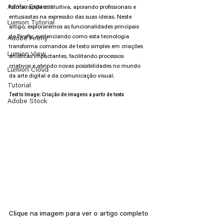
Adobe Express
forma rápida e intuitiva, apoiando profissionais e 
entusiastas na expressão das suas ideias. Neste 
Lumion Tutorial
artigo, exploraremos as funcionalidades principais 
do Firefly, evidenciando como esta tecnologia 
Adobe Firefly
transforma comandos de texto simples em criações 
Lumion View
artísticas impactantes, facilitando processos 
criativos e abrindo novas possibilidades no mundo 
Lumion Cloud
da arte digital e da comunicação visual.
Tutorial
Text to Image: Criação de imagens a partir de texto
Adobe Stock
Clique na imagem para ver o artigo completo