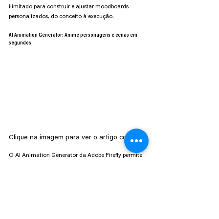
ilimitado para construir e ajustar moodboards 
personalizados, do conceito à execução.
AI Animation Generator: Anime personagens e cenas em 
segundos
Clique na imagem para ver o artigo completo
O AI Animation Generator da Adobe Firefly permite 
criar animações profissionais e dinâmicas a partir de 
imagens estáticas ou comandos de texto, 
convertendo ideias ou desenhos em movimento em 
poucos minutos. Seja para uma animação 2D ou 
3D, a ferramenta adapta-se a diferentes estilos e 
plataformas, permitindo transformar imagens em 