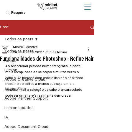
Post
Todos os posts
Minitel Creative
Todos os posts
24 de mar. de 2021
1 min de leitura
Funcionalidades do Photoshop - Refine Hair
Adobe
Ao seleccionar pessoas numa fotografia, a parte 
Lumion
mais complicada da selecção é muitas vezes o 
cabelo. As pessoas com cabelo liso não dão tanto 
Adobe Creative Cloud
trabalho ao editor, a menos que seja um dia 
Adobe Sign
ventoso, mas a selecção de cabelo encaracolado 
pode ser uma tarefa realmente demorada.
Adobe Partner Support
Lumion updates
IA
Adobe Document Cloud