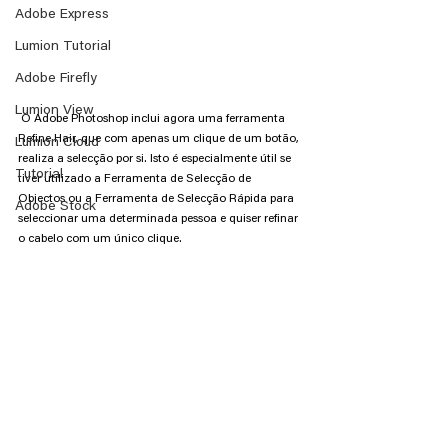
Adobe Express
Lumion Tutorial
Adobe Firefly
Lumion View
 O Adobe Photoshop inclui agora uma ferramenta 
Refine Hair, que com apenas um clique de um botão, 
Lumion Cloud
realiza a selecção por si. Isto é especialmente útil se 
Tutorial
tiver utilizado a Ferramenta de Selecção de 
Objectos ou a Ferramenta de Selecção Rápida para 
Adobe Stock
seleccionar uma determinada pessoa e quiser refinar 
o cabelo com um único clique.