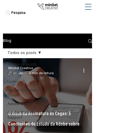
Blog
Todos os posts
Todos os posts
Minitel Creative
Adobe
27 de abr.
3 min de leitura
Lumion
Adobe Creative
Cloud
Adobe Sign
Adobe Partner
O Risco da Assinatura às Cegas: 5
Support
Conclusões do Estudo da Adobe sobre
Lumion updates