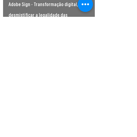
Adobe Sign - Transformação digital,
desmistificar a legalidade das
assinaturas eletrónicas
Minitel Creative
26 de mai. de 2021
1 min de leitura
Adobe Sign - Uma Experiência Digital
Diferenciadora de Otimização dos
Processos Empresariais