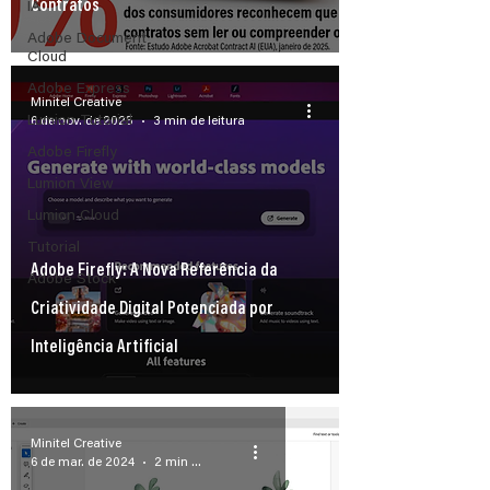
Contratos
IA
Adobe Document
Cloud
Adobe Express
Minitel Creative
Lumion Tutorial
6 de nov. de 2025
3 min de leitura
Adobe Firefly
Lumion View
Lumion Cloud
Tutorial
Adobe Firefly: A Nova Referência da
Adobe Stock
Criatividade Digital Potenciada por
Inteligência Artificial
Minitel Creative
6 de mar. de 2024
2 min de leitura