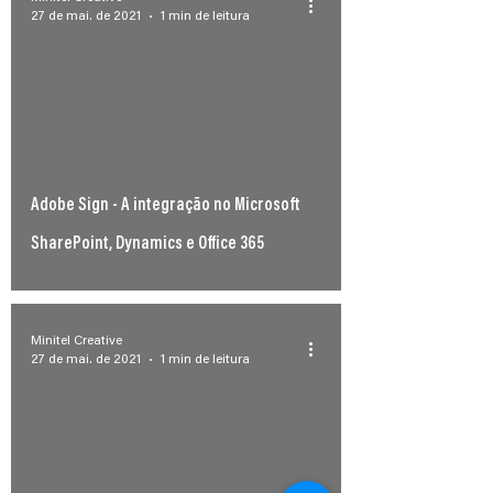
27 de mai. de 2021
1 min de leitura
d video
Adobe Sign - A integração no Microsoft
SharePoint, Dynamics e Office 365
Minitel Creative
27 de mai. de 2021
1 min de leitura
d video