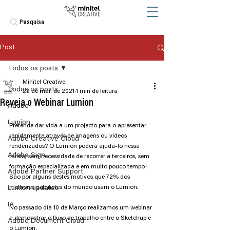
Post
Todos os posts
Minitel Creative
Todos os posts
22 de mar. de 2021
1 min de leitura
Reveja o Webinar Lumion
Adobe
Lumion
Pretende dar vida a um projecto para o apresentar 
rapidamente através de imagens ou vídeos 
Adobe Creative Cloud
renderizados? O Lumion poderá ajuda-lo nessa 
Adobe Sign
tarefa, sem necessidade de recorrer a terceiros, sem 
formação especializada e em muito pouco tempo! 
Adobe Partner Support
São por alguns destes motivos que 72% dos 
melhores gabinetes do mundo usam o Lumion.
Lumion updates
IA
No passado dia 10 de Março realizamos um webinar 
a demonstrar o fluxo de trabalho entre o Sketchup e 
Adobe Document Cloud
o Lumion.