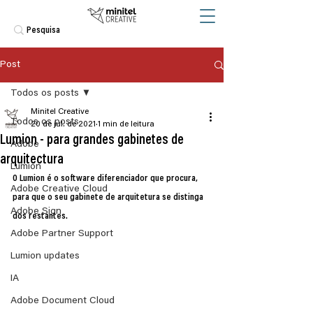
Post
Todos os posts
Minitel Creative
Todos os posts
20 de jul. de 2021
1 min de leitura
Lumion - para grandes gabinetes de
Adobe
arquitectura
Lumion
O Lumion é o software diferenciador que procura, 
Adobe Creative Cloud
para que o seu gabinete de arquitetura se distinga 
Adobe Sign
dos restantes.
Adobe Partner Support
Lumion updates
IA
Adobe Document Cloud