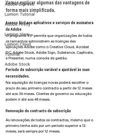
Vamos explicar algumas das vantagens de 
Adobe Express
forma mais simplificada.
Lumion Tutorial
Acesso fácil aos aplicativos e serviços de assinatura 
Adobe Firefly
da Adobe
Lumion View
O programa VIP permite que organizações de todos 
os tamanhos administrem as licenças das 
Lumion Cloud
aplicações Adobe como o Creative Cloud, Acrobat 
DC, Adobe Stock, Adobe Sign, Substance, Captivate, 
Tutorial
e Presenter, numa consola de gestão.
Adobe Stock
Período de subscrição variável e ajustável às suas 
necessidades.
Na aquisição de licenças novas poderá escolher o 
prazo do seu primeiro contracto a partir de 12 meses 
até aos 36 meses. Clientes de governo ou educação 
podem ir até aos 48 meses.
Renovação do contracto de subscrição
As renovações de todos os contractos, mesmo que o 
primeiro tenha sido por um período superior a 12 
meses, será sempre por 12 meses.