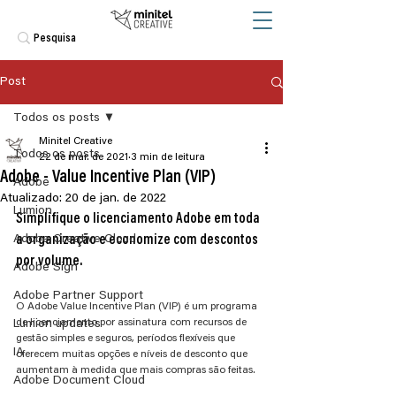
Post
Todos os posts
Minitel Creative
Todos os posts
22 de mar. de 2021
3 min de leitura
Adobe - Value Incentive Plan (VIP)
Adobe
Atualizado:
20 de jan. de 2022
Lumion
Simplifique o licenciamento Adobe em toda 
Adobe Creative Cloud
a organização e economize com descontos 
por volume.
Adobe Sign
Adobe Partner Support
O Adobe Value Incentive Plan (VIP) é um programa 
de licenciamento por assinatura com recursos de 
Lumion updates
gestão simples e seguros, períodos flexíveis que 
IA
oferecem muitas opções e níveis de desconto que 
aumentam à medida que mais compras são feitas. 
Adobe Document Cloud