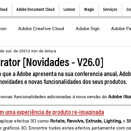
Cloud
Adobe Document Cloud
Lumion
Magix
Serviços
Co
ion
Adobe Creative Cloud
Adobe Sign
Adobe Pa
de out. de 2021
2 min de leitura
obe Document Cloud
Adobe Express
Lumion Tutoria
trator [Novidades - V26.0]
o que a Adobe apresenta na sua conferencia anual, Adob
Tutorial
Adobe Stock
 novidades e novas funcionalidades dos seus produtos.
novas funcionalidades adicionadas á nova versão do 
Adobe Illu
com uma experiência de produto re-imaginada
aplicar efeitos 3D como 
Rotate, Revolve, Extrude, Lighting, 
e 
S
iar gráficos 3D. Encontre todos estes efeitos juntamente com os