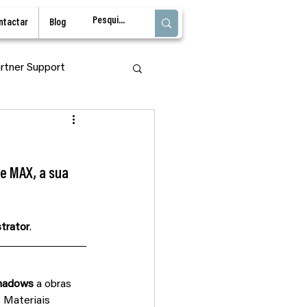
ntactar
Blog
rtner Support
l
Adobe Firefly
e MAX, a sua 
strator
.
hadows
 a obras 
 Materiais 