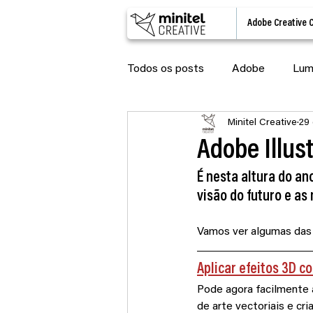
Adobe Creative 
Todos os posts
Adobe
Lum
Minitel Creative
29 
Lumion updates
IA
Ad
Adobe Illus
É nesta altura do an
Lumion View
Lumion Cloud
visão do futuro e as
Vamos ver algumas das 
Aplicar efeitos 3D 
Pode agora facilmente 
de arte vectoriais e cr