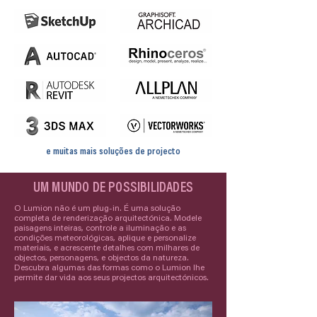
e muitas mais soluções de projecto
UM MUNDO DE POSSIBILIDADES
O Lumion não é um plug-in. É uma solução
completa de renderização arquitectónica. Modele
paisagens inteiras, controle a iluminação e as
condições meteorológicas, aplique e personalize
materiais, e acrescente detalhes com milhares de
objectos, personagens, e objectos da natureza.
Descubra algumas das formas como o Lumion lhe
permite dar vida aos seus projectos arquitectónicos.