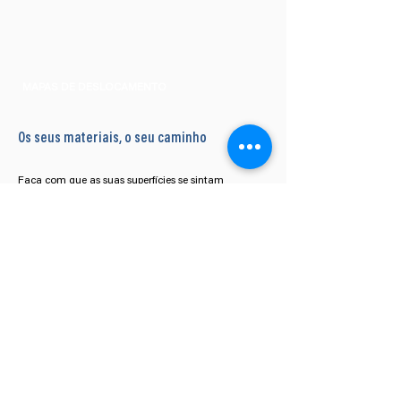
MAPAS DE DESLOCAMENTO
Os seus materiais, o seu caminho
Faça com que as suas superfícies se sintam
exactamente como as imaginou, importando,
personalizando e criando qualquer textura que se
possa imaginar.
O editor de materiais fácil de usar do Lumion 2023
permite-lhe controlar sem esforço a textura, relevo,
rugosidade, reflectividade, metalicidade, opacidade,
ou emissividade dos seus materiais PBR.