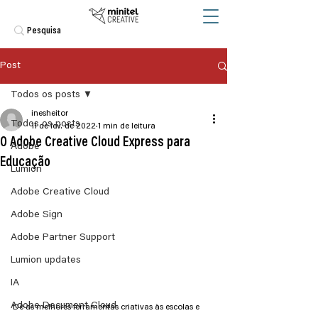
Post
Todos os posts
inesheitor
Todos os posts
11 de fev. de 2022
1 min de leitura
O Adobe Creative Cloud Express para
Adobe
Educação
Lumion
Adobe Creative Cloud
Adobe Sign
Adobe Partner Support
Lumion updates
IA
Adobe Document Cloud
Dê as melhores ferramentas criativas às escolas e 