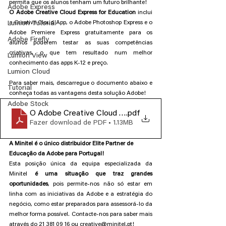
permita que os alunos tenham um futuro brilhante!
Adobe Express
O Adobe Creative Cloud Express for Education 
inclui 
a Creative Cloud App, o Adobe Photoshop Express e o 
Lumion Tutorial
Adobe Premiere Express gratuitamente para os 
Adobe Firefly
alunos poderem testar as suas competências 
criativas, o que tem resultado num melhor 
Lumion View
conhecimento das apps K-12 e preço.
Lumion Cloud
Para saber mais, descarregue o documento abaixo e 
Tutorial
conheça todas as vantagens desta solução Adobe!
Adobe Stock
O Adobe Creative Cloud Express para a Educação
.pdf
Fazer download de PDF • 1.13MB
A Minitel é o único distribuidor Elite Partner de 
Educação da Adobe para Portugal!
Esta posição única da equipa especializada da 
Minitel 
é uma situação que traz grandes 
oportunidades
, pois permite-nos não só estar em 
linha com as iniciativas da Adobe e a estratégia do 
negócio, como estar preparados para assessorá-lo da 
melhor forma possível. Contacte-nos para saber mais 
através do 21 381 09 16 ou creative@minitel.pt!