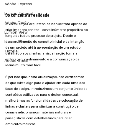
Adobe Express
Lumion Tutorial
Do conceito à realidade
Adobe Firefly
A visualização arquitetónica não se trata apenas de 
criar imagens bonitas - serve inúmeros propósitos ao 
Lumion View
longo de todo o processo de projeto. Desde o 
desenvolvimento do conceito inicial e da intenção 
Lumion Cloud
de um projeto até à apresentação de um estudo 
Tutorial
detalhado aos clientes, a visualização torna a 
exploração, o refinamento e a comunicação de 
Adobe Stock
ideias muito mais fácil.
É por isso que, nesta atualização, nos certificámos 
de que existe algo para o ajudar em cada uma das 
fases de design. Introduzimos um conjunto único de 
conteúdos estilizados para o design concetual, 
melhorámos as funcionalidades de colocação de 
linhas e clusters para otimizar a construção de 
cenas e adicionámos materiais naturais e 
paisagísticos com detalhes finos para criar 
ambientes realistas.