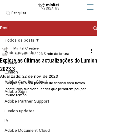
Post
Todos os posts
Minitel Creative
Todos os posts
18 de out. de 2023
5 min de leitura
Explore as últimas actualizações do Lumion
Adobe
2023.3
Lumion
Atualizado:
22 de nov. de 2023
Adobe Creative Cloud
Simplifique o seu processo de criação com novos 
conteúdos, funcionalidades que permitem poupar 
Adobe Sign
muito tempo.
Adobe Partner Support
Lumion updates
IA
Adobe Document Cloud