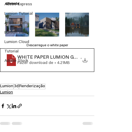
diferente
.
Adobe Express
Lumion Tutorial
Adobe Firefly
Lumion View
Lumion Cloud
Descarregue o white paper
Tutorial
WHITE PAPER LUMION GABINETES DE ARQUITET
.
Adobe Stock
Fazer download de • 4.21MB
Lumion
3d
Renderização
Lumion