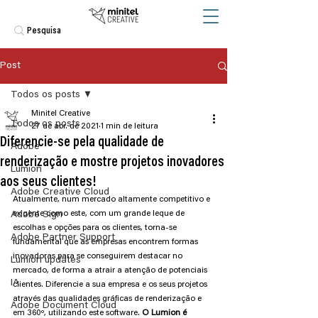
Post
Todos os posts
Minitel Creative
Todos os posts
27 de abr. de 2021
1 min de leitura
Diferencie-se pela qualidade de
Adobe
renderização e mostre projetos inovadores
Lumion
aos seus clientes!
Adobe Creative Cloud
Atualmente, num mercado altamente competitivo e 
exigente como este, com um grande leque de 
Adobe Sign
escolhas e opções para os clientes, torna-se 
Adobe Partner Support
fundamental que as empresas encontrem formas 
inovadoras para se conseguirem destacar no 
Lumion updates
mercado, de forma a atrair a atenção de potenciais 
IA
clientes. Diferencie a sua empresa e os seus projetos 
através das qualidades gráficas de renderização e 
Adobe Document Cloud
em 360º, utilizando este software. 
O Lumion é 