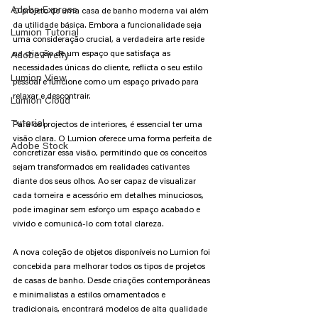
Adobe Express
O projeto de uma casa de banho moderna vai além 
da utilidade básica. Embora a funcionalidade seja 
Lumion Tutorial
uma consideração crucial, a verdadeira arte reside 
na criação de um espaço que satisfaça as 
Adobe Firefly
necessidades únicas do cliente, reflicta o seu estilo 
Lumion View
pessoal e funcione como um espaço privado para 
relaxar e descontrair.
Lumion Cloud
Tutorial
Para os projectos de interiores, é essencial ter uma 
visão clara. O Lumion oferece uma forma perfeita de 
Adobe Stock
concretizar essa visão, permitindo que os conceitos 
sejam transformados em realidades cativantes 
diante dos seus olhos. Ao ser capaz de visualizar 
cada torneira e acessório em detalhes minuciosos, 
pode imaginar sem esforço um espaço acabado e 
vivido e comunicá-lo com total clareza.
A nova coleção de objetos disponíveis no Lumion foi 
concebida para melhorar todos os tipos de projetos 
de casas de banho. Desde criações contemporâneas 
e minimalistas a estilos ornamentados e 
tradicionais, encontrará modelos de alta qualidade 