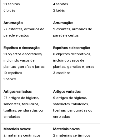
13 sanitas
4 sanitas
5 bidés
2 bidés
Arrumação
:
Arrumação
:
27 estantes, armários de 
9 estantes, armários de 
parede e cestos
parede e cestos
Espelhos e decoração:
Espelhos e decoração:
18 objectos decorativos, 
6 objectos decorativos, 
incluindo vasos de 
incluindo vasos de 
plantas, garrafas e jarras
plantas, garrafas e jarras
10 espelhos
3 espelhos
1 banco
Artigos variados:
Artigos variados:
27 artigos de higiene, 
9 artigos de higiene, 
sabonetes, tabuleiros, 
sabonetes, tabuleiros, 
toalhas, penduradas ou 
toalhas, penduradas ou 
enroladas
enroladas
Materiais novos:
Materiais novos:
2 materiais cerâmicos
2 materiais cerâmicos