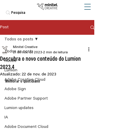
Post
Todos os posts
Minitel Creative
Todos os posts
21 de nov. de 2023
2 min de leitura
Descubra o novo conteúdo do Lumion
Adobe
2023.4
Lumion
Atualizado:
22 de nov. de 2023
Adobe Creative Cloud
Melhorar o quotidiano
Adobe Sign
Adobe Partner Support
Lumion updates
IA
Adobe Document Cloud