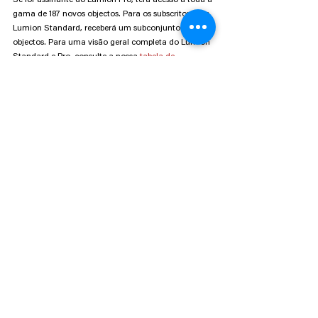
Se for assinante do Lumion Pro, terá acesso a toda a 
gama de 187 novos objectos. Para os subscritores do 
Lumion Standard, receberá um subconjunto de 64 
objectos. Para uma visão geral completa do Lumion 
Standard e Pro, consulte a nossa 
tabela de 
comparação.
Está a utilizar uma versão anterior do Lumion e quer actualizar?
Quer explorar o novo conteúdo primeiro? Não há 
problema - 
faça um teste gratuito de 14 dias do 
Lumion
 Pro e fique a conhecer a versão mais recente.
Lumion
3d
Renderização
Lumion novidades
Lumion
Lumion updates
Ver tudo
Posts recentes