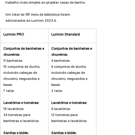
trabalho mais simples ao projetar casas de banho.
Um total de 187 itens de biblioteca foram 
adicionados ao Lumion 2023.4.
Lumion PRO
Lumion Standard
Conjuntos de banheiras e 
Conjuntos de banheiras e 
chuveiros:
chuveiros:
11 banheiras
4 banheiras
15 conjuntos de duche, 
6 conjuntos de duche, 
incluindo cabeças de 
incluindo cabeças de 
chuveiro, resguardos e 
chuveiro, resguardos e 
bases
bases
7 ralos
3 ralos
Lavatórios e torneiras:
Lavatórios e torneiras:
19 lavatórios
6 lavatórios
34 torneiras para 
12 torneiras para 
banheiras e lavatórios
banheiras e lavatórios
Sanitas e bidés:
Sanitas e bidés: