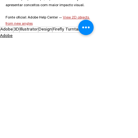
apresentar conceitos com maior impacto visual.
Fonte oficial: Adobe Help Center — 
View 2D objects 
from new angles
Adobe
3D
Illustrator
Design
Firefly Turntable
Adobe
Adobe Creative Cloud
Tutorial
Ver tudo
Posts recentes