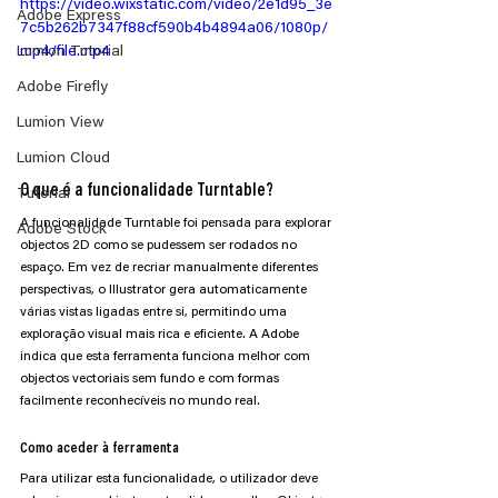
https://video.wixstatic.com/video/2e1d95_3e
Adobe Express
7c5b262b7347f88cf590b4b4894a06/1080p/
Lumion Tutorial
mp4/file.mp4
Adobe Firefly
Lumion View
Lumion Cloud
O que é a funcionalidade Turntable?
Tutorial
A funcionalidade Turntable foi pensada para explorar 
Adobe Stock
objectos 2D como se pudessem ser rodados no 
espaço. Em vez de recriar manualmente diferentes 
perspectivas, o Illustrator gera automaticamente 
várias vistas ligadas entre si, permitindo uma 
exploração visual mais rica e eficiente. A Adobe 
indica que esta ferramenta funciona melhor com 
objectos vectoriais sem fundo e com formas 
facilmente reconhecíveis no mundo real.
Como aceder à ferramenta
Para utilizar esta funcionalidade, o utilizador deve 