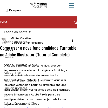
Post
Todos os posts
Minitel Creative
Todos os posts
10 de abr.
2 min de leitura
Como usar a nova funcionalidade Turntable
Adobe
no Adobe Illustrator (Tutorial Completo)
Lumion
Adobe Creative Cloud
A Adobe continua a reforçar o Illustrator com 
ferramentas baseadas em Inteligência Artificial, e 
Adobe Sign
uma das novidades mais interessantes é a 
funcionalidade Turntable, que permite visualizar 
Adobe Partner Support
objectos vectoriais a partir de diferentes ângulos. 
Lumion updates
Esta opção, disponível na versão beta do Illustrator, 
recorre à tecnologia Adobe Firefly para gerar 
IA
múltiplas vistas de um mesmo objecto de forma 
Adobe Document Cloud
rápida e fluida.