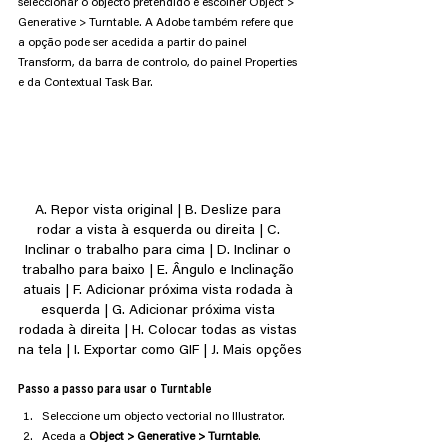
seleccionar o objecto pretendido e escolher Object > 
Generative > Turntable. A Adobe também refere que 
a opção pode ser acedida a partir do painel 
Transform, da barra de controlo, do painel Properties 
e da Contextual Task Bar.
A. Repor vista original | B. Deslize para 
rodar a vista à esquerda ou direita | C. 
Inclinar o trabalho para cima | D. Inclinar o 
trabalho para baixo | E. Ângulo e Inclinação 
atuais | F. Adicionar próxima vista rodada à 
esquerda | G. Adicionar próxima vista 
rodada à direita | H. Colocar todas as vistas 
na tela | I. Exportar como GIF | J. Mais opções
Passo a passo para usar o Turntable
Seleccione um objecto vectorial no Illustrator.
Aceda a 
Object > Generative > Turntable
.